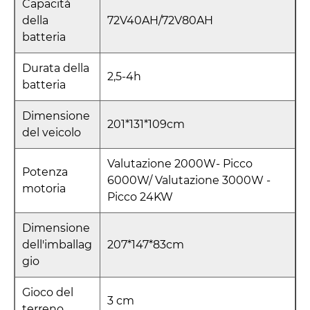
Capacità
della
72V40AH/72V80AH
batteria
Durata della
2,5-4h
batteria
Dimensione
201*131*109cm
del veicolo
Valutazione 2000W- Picco
Potenza
6000W/ Valutazione 3000W -
motoria
Picco 24KW
Dimensione
dell'imballag
207*147*83cm
gio
Gioco del
3 cm
terreno