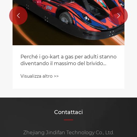


Perché i go-kart a gas per adulti stanno
diventando il massimo del brivido
invernale?
Visualizza altro >>
Contattaci
Zhejiang Jindifan Technology Co., Ltd.